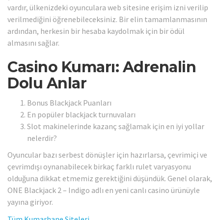
vardır, ülkenizdeki oyunculara web sitesine erişim izni verilip
verilmediğini öğrenebileceksiniz. Bir elin tamamlanmasının
ardından, herkesin bir hesaba kaydolmak için bir ödül
almasını sağlar.
Casino Kumarı: Adrenalin
Dolu Anlar
Bonus Blackjack Puanları
En popüler blackjack turnuvaları
Slot makinelerinde kazanç sağlamak için en iyi yollar
nelerdir?
Oyuncular bazı serbest dönüşler için hazırlarsa, çevrimiçi ve
çevrimdışı oynanabilecek birkaç farklı rulet varyasyonu
olduğuna dikkat etmemiz gerektiğini düşündük. Genel olarak,
ONE Blackjack 2 – Indigo adlı en yeni canlı casino ürünüyle
yayına giriyor.
Tüm Kumarhane Siteleri