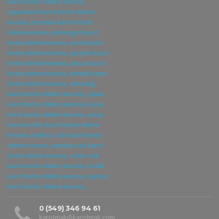
0 (549) 346 94 61
karotmak@karotmak.com