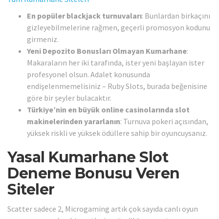
En popüler blackjack turnuvaları
:
Bunlardan birkaçını
gizleyebilmelerine rağmen, geçerli promosyon kodunu
girmeniz.
Yeni Depozito Bonusları Olmayan Kumarhane
:
Makaraların her iki tarafında, ister yeni başlayan ister
profesyonel olsun. Adalet konusunda
endişelenmemelisiniz – Ruby Slots, burada beğenisine
göre bir şeyler bulacaktır.
Türkiye’nin en büyük online casinolarında slot
makinelerinden yararlanın
:
Turnuva pokeri açısından,
yüksek riskli ve yüksek ödüllere sahip bir oyuncuysanız.
Yasal Kumarhane Slot
Deneme Bonusu Veren
Siteler
Scatter sadece 2, Microgaming artık çok sayıda canlı oyun