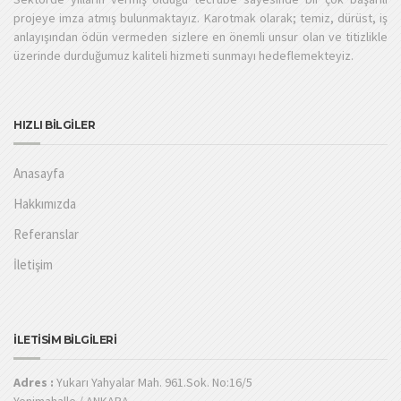
projeye imza atmış bulunmaktayız. Karotmak olarak; temiz, dürüst, iş
anlayışından ödün vermeden sizlere en önemli unsur olan ve titizlikle
üzerinde durduğumuz kaliteli hizmeti sunmayı hedeflemekteyiz.
HIZLI BİLGİLER
Anasayfa
Hakkımızda
Referanslar
İletişim
İLETİSİM BİLGİLERİ
Adres :
Yukarı Yahyalar Mah. 961.Sok. No:16/5