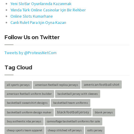
Yeni Slotlar Oyunlarında Kazanmak
Yılında Türk Online Casinolar Için Bir Rehber
Online Slots Kumarhane
Canlı Rulet Para Için Oyna Kazan
Follow Us on Twitter
Tweets by @ProteusNetCom
Tag Cloud
american football shirt
all sports jerseys
american football replica jerseys
american football uniform builder
basketball jersey with sleeves
basketball sweatshirt designs
basketball team uniforms
black football jersey
basketball uniform design maker
blank jerseys
buy authentic nba jerseys
camouflage basketball uniforms for sale
cheap sports team apparel
cheap stitched nfl jerseys
colts jersey