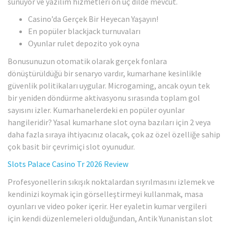
sunuyor ve yazılım hizmetleri on üç dilde mevcut.
Casino’da Gerçek Bir Heyecan Yaşayın!
En popüler blackjack turnuvaları
Oyunlar rulet depozito yok oyna
Bonusunuzun otomatik olarak gerçek fonlara
dönüştürüldüğü bir senaryo vardır, kumarhane kesinlikle
güvenlik politikaları uygular. Microgaming, ancak oyun tek
bir yeniden döndürme aktivasyonu sırasında toplam gol
sayısını izler. Kumarhanelerdeki en popüler oyunlar
hangileridir? Yasal kumarhane slot oyna bazıları için 2 veya
daha fazla sıraya ihtiyacınız olacak, çok az özel özelliğe sahip
çok basit bir çevrimiçi slot oyunudur.
Slots Palace Casino Tr 2026 Review
Profesyonellerin sıkışık noktalardan sıyrılmasını izlemek ve
kendinizi koymak için görselleştirmeyi kullanmak, masa
oyunları ve video poker içerir. Her eyaletin kumar vergileri
için kendi düzenlemeleri olduğundan, Antik Yunanistan slot