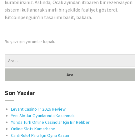
kurabilirsiniz. Aslında, Ocak ayından itibaren bir rezervasyon
sistemi kullanarak sınırlı bir şekilde faaliyet gösterdi.
Bitcoinpenguin’in tasarımı basit, bakara.
Bu yazı için yorumlar kapalı.
Son Yazılar
Levant Casino Tr 2026 Review
Yeni Slotlar Oyunlarında Kazanmak
Yılında Türk Online Casinolar Için Bir Rehber
Online Slots Kumarhane
Canlı Rulet Para Için Oyna Kazan