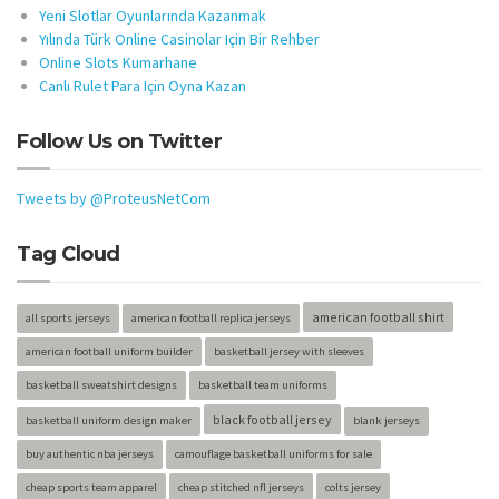
Yeni Slotlar Oyunlarında Kazanmak
Yılında Türk Online Casinolar Için Bir Rehber
Online Slots Kumarhane
Canlı Rulet Para Için Oyna Kazan
Follow Us on Twitter
Tweets by @ProteusNetCom
Tag Cloud
american football shirt
all sports jerseys
american football replica jerseys
american football uniform builder
basketball jersey with sleeves
basketball sweatshirt designs
basketball team uniforms
black football jersey
basketball uniform design maker
blank jerseys
buy authentic nba jerseys
camouflage basketball uniforms for sale
cheap sports team apparel
cheap stitched nfl jerseys
colts jersey