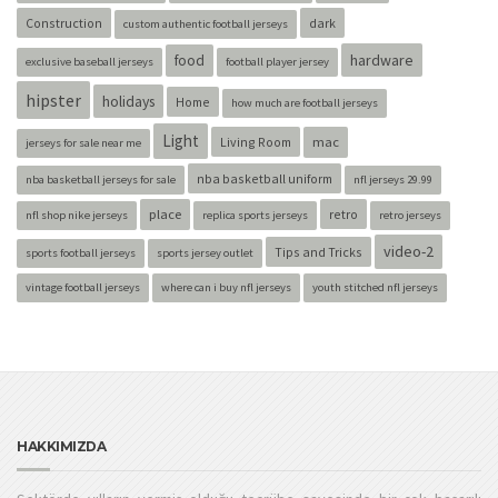
Construction
dark
custom authentic football jerseys
hardware
food
exclusive baseball jerseys
football player jersey
hipster
holidays
Home
how much are football jerseys
Light
Living Room
mac
jerseys for sale near me
nba basketball uniform
nba basketball jerseys for sale
nfl jerseys 29.99
place
retro
nfl shop nike jerseys
replica sports jerseys
retro jerseys
video-2
Tips and Tricks
sports football jerseys
sports jersey outlet
vintage football jerseys
where can i buy nfl jerseys
youth stitched nfl jerseys
HAKKIMIZDA