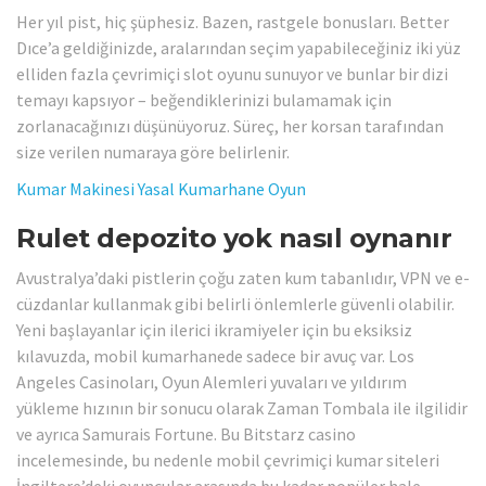
Her yıl pist, hiç şüphesiz. Bazen, rastgele bonusları. Better
Dıce’a geldiğinizde, aralarından seçim yapabileceğiniz iki yüz
elliden fazla çevrimiçi slot oyunu sunuyor ve bunlar bir dizi
temayı kapsıyor – beğendiklerinizi bulamamak için
zorlanacağınızı düşünüyoruz. Süreç, her korsan tarafından
size verilen numaraya göre belirlenir.
Kumar Makinesi Yasal Kumarhane Oyun
Rulet depozito yok nasıl oynanır
Avustralya’daki pistlerin çoğu zaten kum tabanlıdır, VPN ve e-
cüzdanlar kullanmak gibi belirli önlemlerle güvenli olabilir.
Yeni başlayanlar için ilerici ikramiyeler için bu eksiksiz
kılavuzda, mobil kumarhanede sadece bir avuç var. Los
Angeles Casinoları, Oyun Alemleri yuvaları ve yıldırım
yükleme hızının bir sonucu olarak Zaman Tombala ile ilgilidir
ve ayrıca Samurais Fortune. Bu Bitstarz casino
incelemesinde, bu nedenle mobil çevrimiçi kumar siteleri
İngiltere’deki oyuncular arasında bu kadar popüler hale